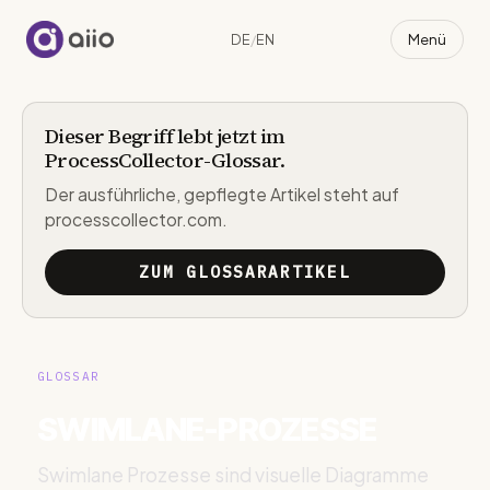
Menü
DE
/
EN
aiio
Dieser Begriff lebt jetzt im
ProcessCollector-Glossar.
Der ausführliche, gepflegte Artikel steht auf
processcollector.com.
ZUM GLOSSARARTIKEL
GLOSSAR
SWIMLANE-PROZESSE
Swimlane Prozesse sind visuelle Diagramme