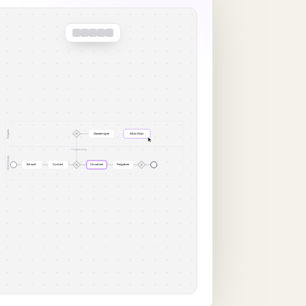
Freigabe
Genehmigen
Abschluss
Freigabe nötig
Web Design
Entwurf
Content
Umsetzen
Freigeben