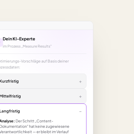
Dein KI-Experte
im Prozess „Measure Results"
timierungs-Vorschläge auf Basis deiner
ozessdaten:
+
Kurzfristig
+
Mittelfristig
−
Langfristig
Analyse:
Der Schritt „Content-
Dokumentation" hat keine zugewiesene
Verantwortlichkeit — er bleibt im Verlauf