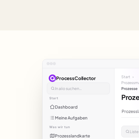
Start
›
ProcessCollector
Prozess
In aiio suchen…
Prozesse
Proz
Start
Dashboard
Prozessl
Meine Aufgaben
Was wir tun
List
Prozesslandkarte