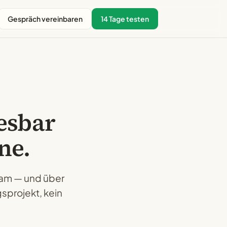
Gespräch vereinbaren
14 Tage testen
esbar
ne.
Team — und über
sprojekt, kein