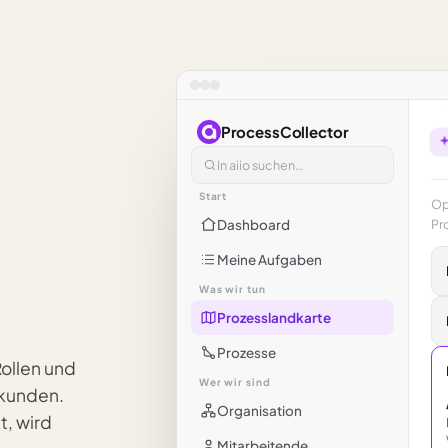
ProcessCollector
In aiio suchen…
Start
Op
Dashboard
Pr
Meine Aufgaben
Was wir tun
Prozesslandkarte
Prozesse
Rollen und
Wer wir sind
ekunden.
Organisation
t, wird
Mitarbeitende