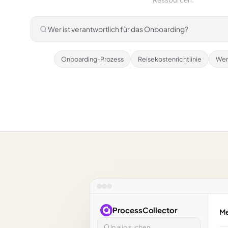
Wer ist verantwortlich für das Onboarding?
Onboarding-Prozess
Reisekostenrichtlinie
Wer
ProcessCollector
Me
In aiio suchen…