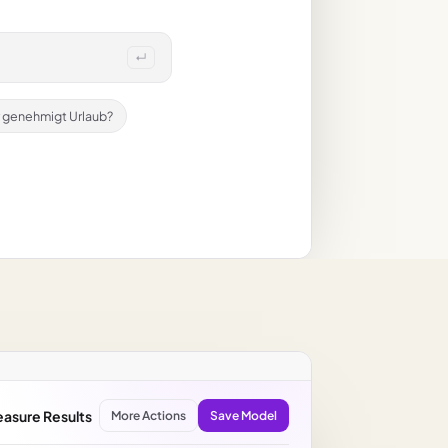
↵
 genehmigt Urlaub?
asure Results
More Actions
Save Model