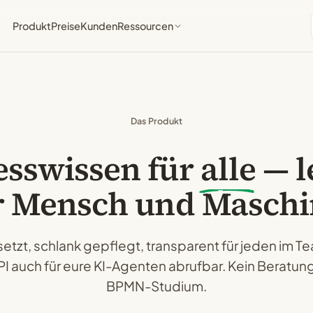
Produkt
Preise
Kunden
Ressourcen
Das Produkt
esswissen für
alle
— l
r Mensch und Maschi
etzt, schlank gepflegt, transparent für jeden im 
PI auch für eure KI-Agenten abrufbar. Kein Beratung
BPMN-Studium.