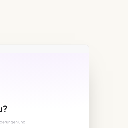
,
u?
rderungen und