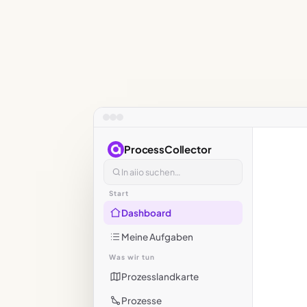
ProcessCollector
In aiio suchen…
Start
Dashboard
Meine Aufgaben
Was wir tun
Prozesslandkarte
Prozesse