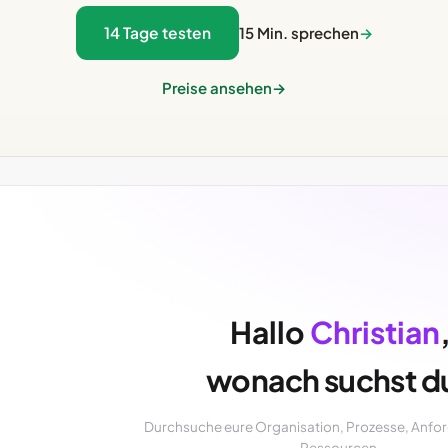
14 Tage testen
15 Min. sprechen
→
Preise ansehen
→
Hallo
Christian
wonach suchst d
Durchsuche eure Organisation, Prozesse, Anfo
Ressourcen.