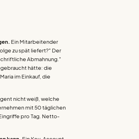
gen.
Ein Mitarbeitender
olge zu spät liefert?" Der
 schriftliche Abmahnung."
 gebraucht hätte: die
Maria im Einkauf, die
gent nicht weiß, welche
ternehmen mit 50 täglichen
Eingriffe pro Tag. Netto-
en kann.
Ein Key-Account-