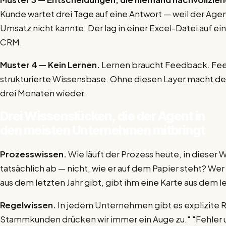
Kunde wartet drei Tage auf eine Antwort — weil der Age
Umsatz nicht kannte. Der lag in einer Excel-Datei auf ei
CRM.
Muster 4 — Kein Lernen.
Lernen braucht Feedback. Fee
strukturierte Wissensbase. Ohne diesen Layer macht de
drei Monaten wieder.
Drei Wissenslücken, die der Agent in
den meisten Unternehmen mitbringt
Prozesswissen.
Wie läuft der Prozess heute, in dieser
tatsächlich ab — nicht, wie er auf dem Papier steht? W
aus dem letzten Jahr gibt, gibt ihm eine Karte aus dem le
Regelwissen.
In jedem Unternehmen gibt es explizite R
Stammkunden drücken wir immer ein Auge zu." "Fehler 