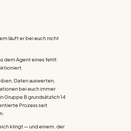
dem läuft er bei euch nicht
ass dem Agent eines fehlt:
ktioniert.
reiben, Daten auswerten,
mationen bei euch immer
 in Gruppe B grundsätzlich 14
ntierte Prozess seit
n.
eich klingt — und einem, der