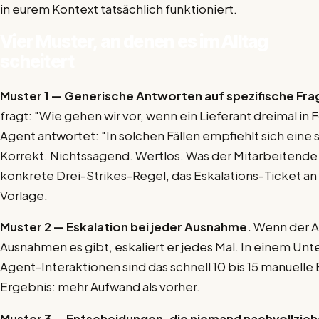
in eurem Kontext tatsächlich funktioniert.
Vier Muster, an denen es im Alltag
scheitert
Muster 1 — Generische Antworten auf spezifische Fra
fragt: "Wie gehen wir vor, wenn ein Lieferant dreimal in F
Agent antwortet: "In solchen Fällen empfiehlt sich eine
Korrekt. Nichtssagend. Wertlos. Was der Mitarbeitende
konkrete Drei-Strikes-Regel, das Eskalations-Ticket an 
Vorlage.
Muster 2 — Eskalation bei jeder Ausnahme.
Wenn der A
Ausnahmen es gibt, eskaliert er jedes Mal. In einem Un
Agent-Interaktionen sind das schnell 10 bis 15 manuelle 
Ergebnis: mehr Aufwand als vorher.
Muster 3 — Entscheidungen, die niemand nachvollzieh