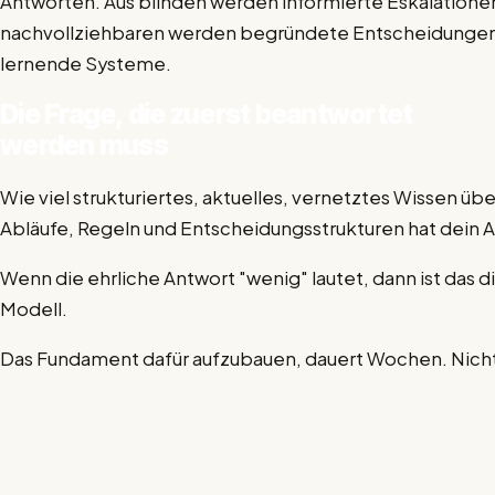
Antworten. Aus blinden werden informierte Eskalationen
nachvollziehbaren werden begründete Entscheidungen.
lernende Systeme.
Die Frage, die zuerst beantwortet
werden muss
Wie viel strukturiertes, aktuelles, vernetztes Wissen üb
Abläufe, Regeln und Entscheidungsstrukturen hat dein 
Wenn die ehrliche Antwort "wenig" lautet, dann ist das d
Modell.
Das Fundament dafür aufzubauen, dauert Wochen. Nich