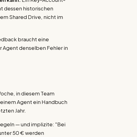
nt dessen historischen
nem Shared Drive, nicht im
dback braucht eine
r Agent denselben Fehler in
 Woche, in diesem Team
er einem Agent ein Handbuch
tzten Jahr.
egeln — und implizite: "Bei
unter 50 € werden