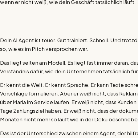
wenn er nicht weiß, wie dein Geschäft tatsächlich läuft.
Dein AI Agent ist teuer. Gut trainiert. Schnell. Und trotz
so, wie es im Pitch versprochen war.
Das liegt selten am Modell. Es liegt fast immer daran, d
Verständnis dafür, wie dein Unternehmen tatsächlich fun
Er kennt die Welt. Er kennt Sprache. Er kann Texte sch
Vorschläge formulieren. Aber er weiß nicht, dass Rekla
über Maria im Service laufen. Er weiß nicht, dass Kunden
Tage Zahlungsziel haben. Er weiß nicht, dass der dokume
Monaten nicht mehr so läuft wie in der Doku beschriebe
Das ist der Unterschied zwischen einem Agent, der hilfr