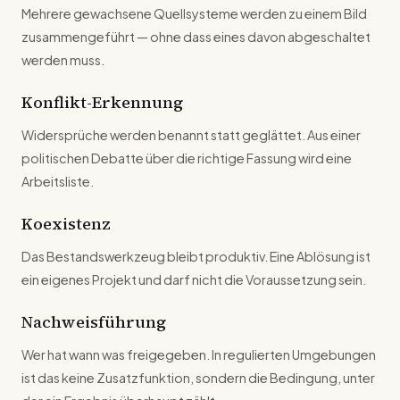
Mehrere gewachsene Quellsysteme werden zu einem Bild
zusammengeführt — ohne dass eines davon abgeschaltet
werden muss.
Konflikt-Erkennung
Widersprüche werden benannt statt geglättet. Aus einer
politischen Debatte über die richtige Fassung wird eine
Arbeitsliste.
Koexistenz
Das Bestandswerkzeug bleibt produktiv. Eine Ablösung ist
ein eigenes Projekt und darf nicht die Voraussetzung sein.
Nachweisführung
Wer hat wann was freigegeben. In regulierten Umgebungen
ist das keine Zusatzfunktion, sondern die Bedingung, unter