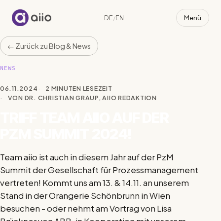
Menü
DE
/
EN
aiio
←
Zurück zu Blog & News
NEWS
06.11.2024
2 MINUTEN LESEZEIT
VON DR. CHRISTIAN GRAUP, AIIO REDAKTION
TRIFF TEAM AIIO AUF DER
PZM SUMMIT 2024!
Team aiio ist auch in diesem Jahr auf der PzM
Summit der Gesellschaft für Prozessmanagement
vertreten! Kommt uns am 13. & 14.11. an unserem
Stand in der Orangerie Schönbrunn in Wien
besuchen - oder nehmt am Vortrag von Lisa